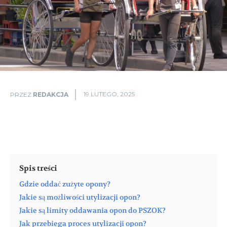
19 LUTEGO, 2025
PRZEZ
REDAKCJA
Spis treści
Gdzie oddać zużyte opony?
Jakie są możliwości utylizacji opon?
Jakie są limity oddawania opon do PSZOK?
Jak przebiega proces utylizacji opon?