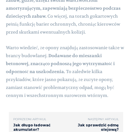
zabaw, gdzie, dzięki swoim właściwościom
amortyzującym, zapewniają bezpieczeństwo podczas
dziecięcych zabaw.
Co więcej, na torach gokartowych
pełnią funkcję barier ochronnych, chroniąc kierowców
przed skutkami ewentualnych kolizji.
Warto wiedzieć, że opony znajdują zastosowanie także w
branży budowlanej.
Dodawane do mieszanki
betonowej, znacząco podnoszą jego wytrzymałość i
odporność na uszkodzenia.
To zaledwie kilka
przykładów, które jasno pokazują, że zużyte opony,
zamiast stanowić problematyczny odpad, mogą być
cennym i wszechstronnym surowcem wtórnym.
POPRZEDNI ARTYKUŁ
NASTĘPNY ARTYKUŁ
Jak długo ładować
Jak sprawdzić odmę
akumulator?
olejową?