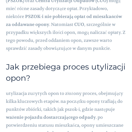
(PSZOK)
oraz
Centra Utylizacji Odpadów (CUO)
mogą
mieć różne zasady dotyczące opłat. Przykładowo,
niektóre
PSZOK-i nie pobierają opłat od mieszkańców
za oddawane opony
. Natomiast
CUO
, szczególnie w
przypadku większych ilości opon, mogą naliczać opłaty. Z
tego powodu, przed oddaniem opon, zawsze warto
sprawdzić zasady obowiązujące w danym punkcie.
Jak przebiega proces utylizacji
opon?
utylizacja zużytych opon to złożony proces, obejmujący
kilka kluczowych etapów. na początku opony trafiają do
punktów zbiórki, takich jak pszok-i, gdzie następuje
ważenie pojazdu dostarczającego odpady
. po
potwierdzeniu statusu mieszkańca, opony umieszczane