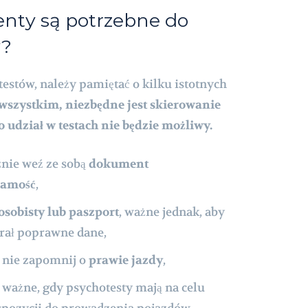
nty są potrzebne do
w?
estów, należy pamiętać o kilku istotnych
wszystkim, niezbędne jest skierowanie
 udział w testach nie będzie możliwy.
znie weź ze sobą
dokument
samość
,
sobisty lub paszport
, ważne jednak, aby
erał poprawne dane,
ą, nie zapomnij o
prawie jazdy
,
e ważne, gdy psychotesty mają na celu