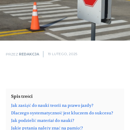
19 LUTEGO, 2025
PRZEZ
REDAKCJA
Spis treści
Jak zasiąść do nauki teorii na prawo jazdy?
Dlaczego systematyczność jest kluczem do sukcesu?
Jak podzielić materiał do nauki?
Jakie pytania należy znać na pamięć?