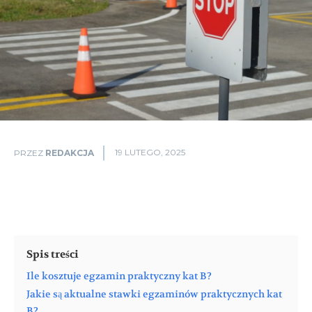
19 LUTEGO, 2025
PRZEZ
REDAKCJA
Spis treści
Ile kosztuje egzamin praktyczny kat B?
Jakie są aktualne stawki egzaminów praktycznych kat
B?