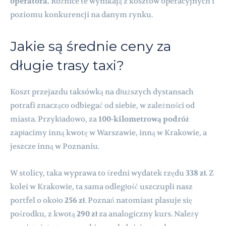
operatora.
Różnice te wynikają z kosztów operacyjnych i
poziomu konkurencji na danym rynku.
Jakie są średnie ceny za
długie trasy taxi?
Koszt przejazdu taksówką na dłuższych dystansach
potrafi znacząco odbiegać od siebie, w zależności od
miasta. Przykładowo, za
100-kilometrową podróż
zapłacimy inną kwotę w Warszawie, inną w Krakowie, a
jeszcze inną w Poznaniu.
W stolicy, taka wyprawa to średni wydatek rzędu
338 zł
. Z
kolei w Krakowie, ta sama odległość uszczupli nasz
portfel o około
256 zł
. Poznań natomiast plasuje się
pośrodku, z kwotą
290 zł
za analogiczny kurs. Należy