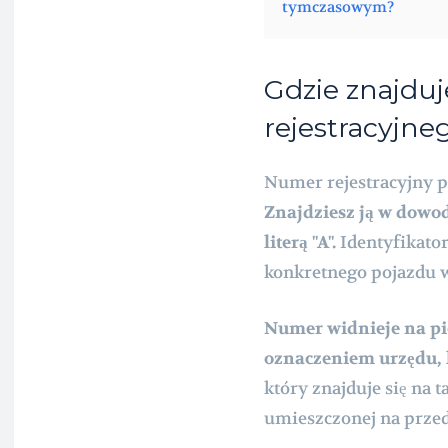
tymczasowym?
Gdzie znajdu
rejestracyjne
Numer rejestracyjny p
Znajdziesz ją w dowod
literą "A".
Identyfikato
konkretnego pojazdu w
Numer widnieje na pi
oznaczeniem urzędu, 
który znajduje się na t
umieszczonej na przed