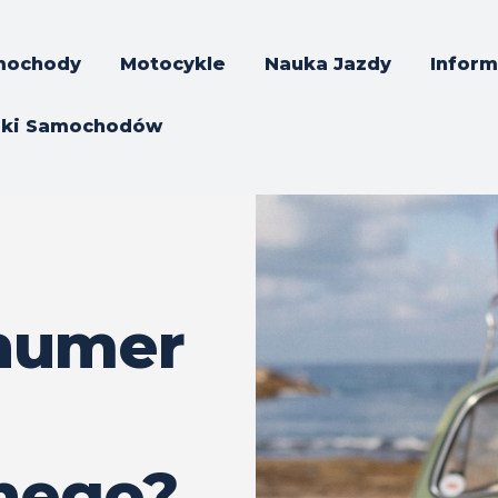
mochody
Motocykle
Nauka Jazdy
Inform
rki Samochodów
 numer
jnego?