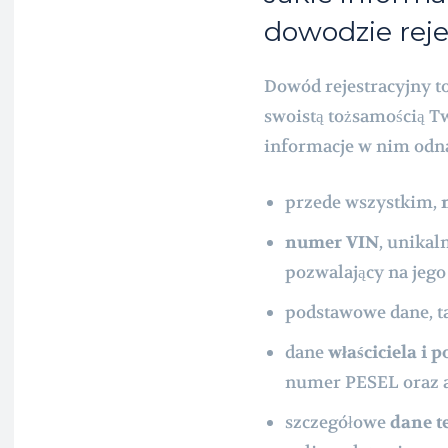
dowodzie rej
Dowód rejestracyjny t
swoistą tożsamością T
informacje w nim odn
przede wszystkim,
numer VIN
, unikal
pozwalający na jego 
podstawowe dane, t
dane
właściciela i 
numer PESEL oraz a
szczegółowe
dane t