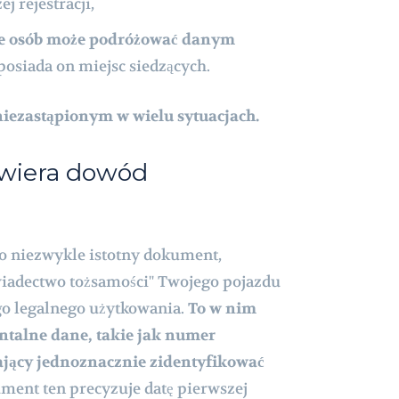
j rejestracji,
le osób może podróżować danym
e posiada on miejsc siedzących.
niezastąpionym w wielu sytuacjach.
awiera dowód
?
o niezwykle istotny dokument,
wiadectwo tożsamości" Twojego pojazdu
go legalnego użytkowania.
To w nim
talne dane, takie jak numer
ający jednoznacznie zidentyfikować
ent ten precyzuje datę pierwszej