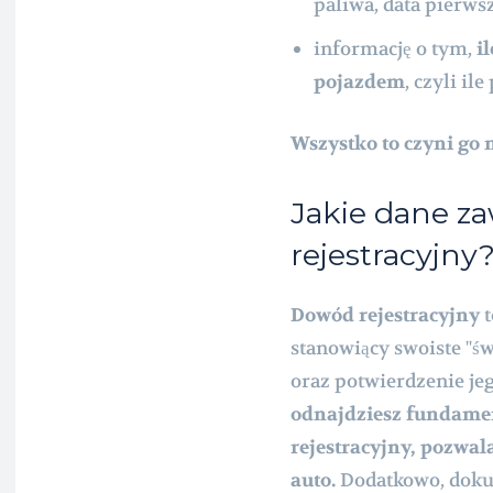
paliwa, data pierwsze
informację o tym,
i
pojazdem
, czyli il
Wszystko to czyni go 
Jakie dane z
rejestracyjny
Dowód rejestracyjny
t
stanowiący swoiste "ś
oraz potwierdzenie je
odnajdziesz fundamen
rejestracyjny, pozwal
auto.
Dodatkowo, dokum