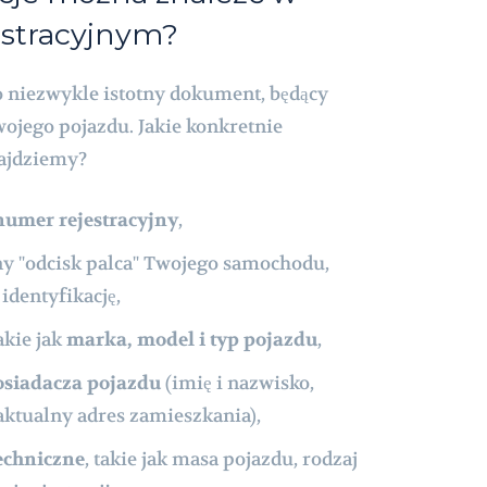
estracyjnym?
o niezwykle istotny dokument, będący
wojego pojazdu. Jakie konkretnie
ajdziemy?
numer rejestracyjny
,
ny "odcisk palca" Twojego samochodu,
identyfikację,
akie jak
marka, model i typ pojazdu
,
posiadacza pojazdu
(imię i nazwisko,
ktualny adres zamieszkania),
echniczne
, takie jak masa pojazdu, rodzaj