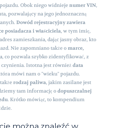
 pojazdu. Obok niego widnieje
numer VIN
,
uta, pozwalający na jego jednoznaczną
danych.
Dowód rejestracyjny zawiera
e posiadacza i właściciela
, w tym imię,
dres zamieszkania, dając jasny obraz, kto
jazd. Nie zapomniano także o
marce,
u
, co pozwala szybko zidentyfikować, z
zynienia. Istotna jest również
data
 która mówi nam o "wieku" pojazdu.
także
rodzaj paliwa
, jakim zasilane jest
dziemy tam informację o
dopuszczalnej
azdu
. Krótko mówiąc, to kompendium
dzie.
acje można znaleźć w