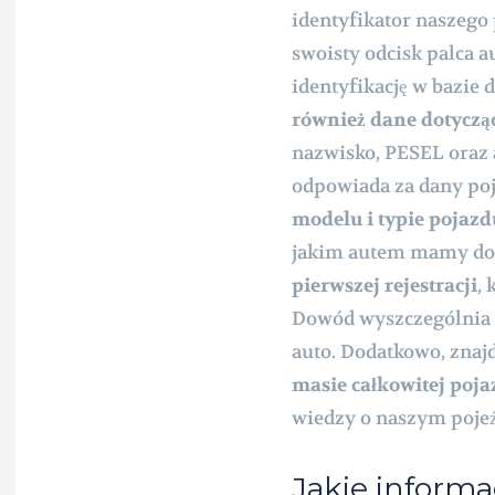
identyfikator naszego
swoisty odcisk palca a
identyfikację w bazie 
również dane dotycząc
nazwisko, PESEL oraz a
odpowiada za dany po
modelu i typie pojazd
jakim autem mamy do c
pierwszej rejestracji
,
Dowód wyszczególnia 
auto. Dodatkowo, znaj
masie całkowitej poj
wiedzy o naszym pojeź
Jakie inform