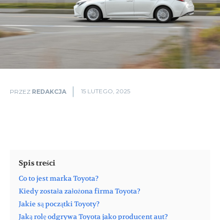
15 LUTEGO, 2025
PRZEZ
REDAKCJA
Spis treści
Co to jest marka Toyota?
Kiedy została założona firma Toyota?
Jakie są początki Toyoty?
Jaką rolę odgrywa Toyota jako producent aut?