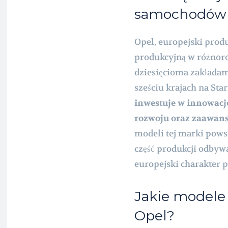
samochodów 
Opel, europejski prod
produkcyjną w różnoro
dziesięcioma zakłada
sześciu krajach na St
inwestuje w innowacj
rozwoju oraz zaawans
modeli tej marki pows
część produkcji odbywa
europejski charakter p
Jakie modele
Opel?