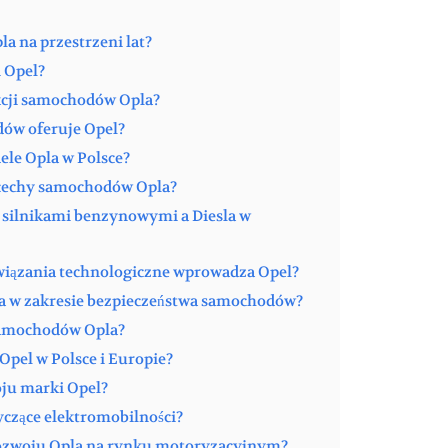
la na przestrzeni lat?
i Opel?
ukcji samochodów Opla?
ów oferuje Opel?
ele Opla w Polsce?
e cechy samochodów Opla?
y silnikami benzynowymi a Diesla w
wiązania technologiczne wprowadza Opel?
pla w zakresie bezpieczeństwa samochodów?
 samochodów Opla?
 Opel w Polsce i Europie?
oju marki Opel?
tyczące elektromobilności?
rozwoju Opla na rynku motoryzacyjnym?