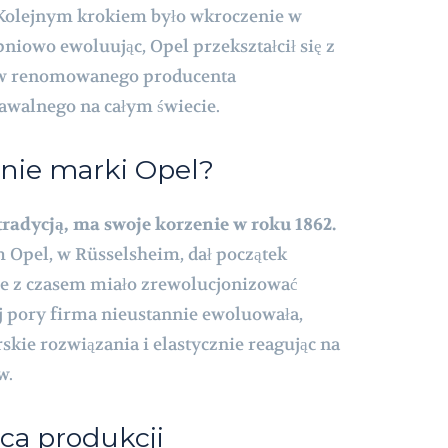
 Kolejnym krokiem było wkroczenie w
pniowo ewoluując, Opel przekształcił się z
 w renomowanego producenta
walnego na całym świecie.
enie marki Opel?
tradycją, ma swoje korzenie w roku 1862.
 Opel, w Rüsselsheim, dał początek
re z czasem miało zrewolucjonizować
j pory firma nieustannie ewoluowała,
kie rozwiązania i elastycznie reagując na
w.
sca produkcji