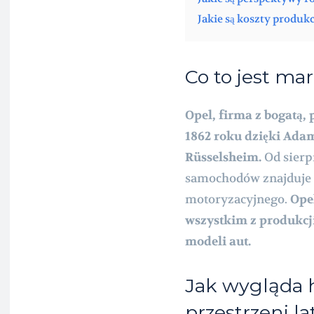
Jakie są koszty produ
Co to jest ma
Opel, firma z bogatą, 
1862 roku dzięki Adam
Rüsselsheim.
Od sierp
samochodów znajduje s
motoryzacyjnego.
Opel
wszystkim z produkcj
modeli aut.
Jak wygląda h
przestrzeni la