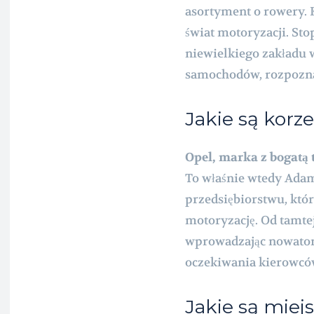
asortyment o rowery.
świat motoryzacji. Sto
niewielkiego zakładu
samochodów, rozpozna
Jakie są korz
Opel, marka z bogatą 
To właśnie wtedy Adam
przedsiębiorstwu, któ
motoryzację. Od tamte
wprowadzając nowators
oczekiwania kierowcó
Jakie są miej