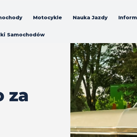
mochody
Motocykle
Nauka Jazdy
Inform
rki Samochodów
o za