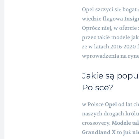
Opel szczyci się boga
wiedzie flagowa
Insig
Oprócz niej, w ofercie
przez takie modele ja
że w latach 2016-2020 
wprowadzenia na ryn
Jakie są pop
Polsce?
w Polsce
Opel
od lat c
naszych drogach królu
crossovery.
Modele ta
Grandland X to już n