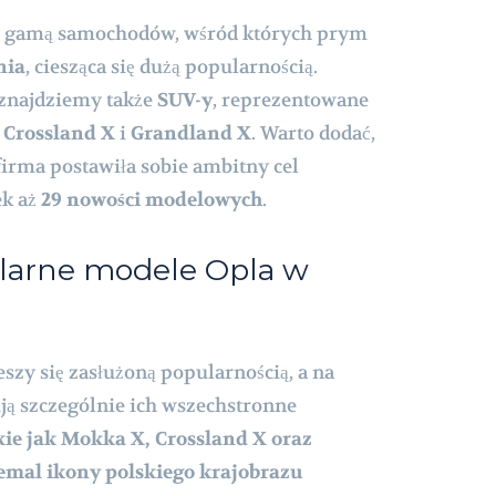
tą gamą samochodów, wśród których prym
nia
, ciesząca się dużą popularnością.
 znajdziemy także
SUV-y
, reprezentowane
k
Crossland X
i
Grandland X
. Warto dodać,
firma postawiła sobie ambitny cel
ek aż
29 nowości modelowych
.
ularne modele Opla w
ieszy się zasłużoną popularnością, a na
ją szczególnie ich wszechstronne
kie jak Mokka X, Crossland X oraz
iemal ikony polskiego krajobrazu