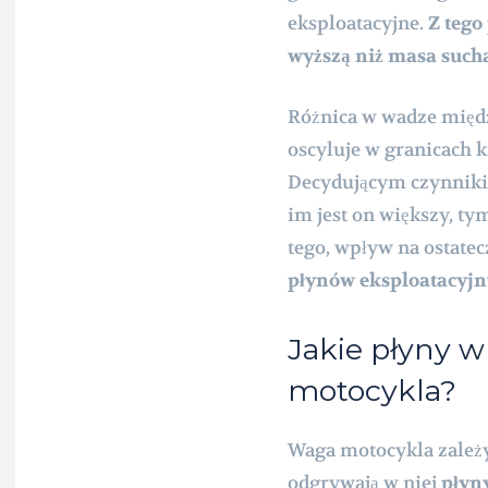
eksploatacyjne.
Z tego
wyższą niż masa such
Różnica w wadze międ
oscyluje w granicach 
Decydującym czynniki
im jest on większy, tym
tego, wpływ na ostat
płynów eksploatacyj
Jakie płyny 
motocykla?
Waga motocykla zależy 
odgrywają w niej
płyn