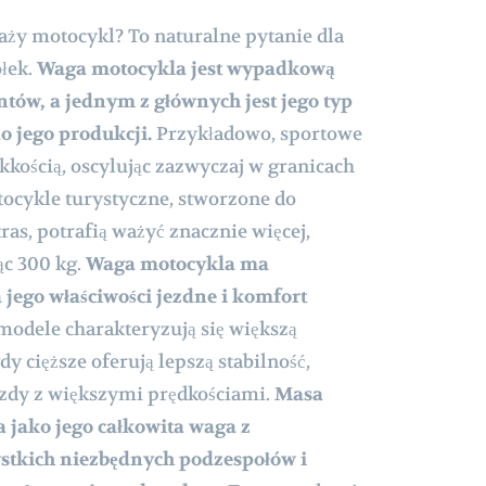
waży motocykl? To naturalne pytanie dla
łek.
Waga motocykla jest wypadkową
ntów, a jednym z głównych jest jego typ
o jego produkcji.
Przykładowo, sportowe
kkością, oscylując zazwyczaj w granicach
tocykle turystyczne, stworzone do
as, potrafią ważyć znacznie więcej,
ąc 300 kg.
Waga motocykla ma
jego właściwości jezdne i komfort
modele charakteryzują się większą
y cięższe oferują lepszą stabilność,
azdy z większymi prędkościami.
Masa
 jako jego całkowita waga z
tkich niezbędnych podzespołów i