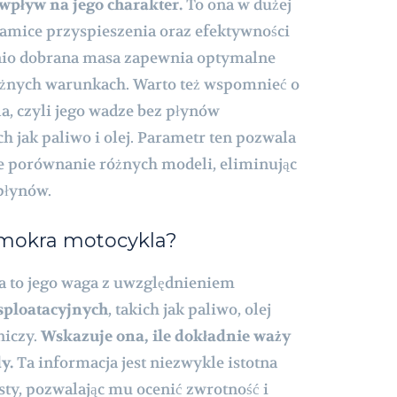
pływ na jego charakter.
To ona w dużej
amice przyspieszenia oraz efektywności
io dobrana masa zapewnia optymalne
 różnych warunkach. Warto też wspomnieć o
a, czyli jego wadze bez płynów
ch jak paliwo i olej. Parametr ten pozwala
e porównanie różnych modeli, eliminując
płynów.
 mokra motocykla?
 to jego waga z uwzględnieniem
sploatacyjnych
, takich jak paliwo, olej
niczy.
Wskazuje ona, ile dokładnie waży
y.
Ta informacja jest niezwykle istotna
sty, pozwalając mu ocenić zwrotność i