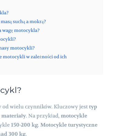
kla?
y masą suchą a mokrą?
na wagę motocykla?
tocykli?
 masy motocykli?
e motocykli w zależności od ich
ocykl?
 od wielu czynników. Kluczowy jest
typ
ż
materiały
. Na przykład,
motocykle
wykle
150-200 kg
.
Motocykle turystyczne
ad 300 kg
.