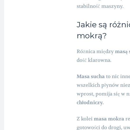
stabilność maszyny.
Jakie są różn
mokrą?
Różnica między
masą 
dość klarowna.
Masa sucha
to nic in
wszelkich płynów nie
wprost, pomija się w n
chłodniczy.
Z kolei
masa mokra
re
gotowości do drogi, u