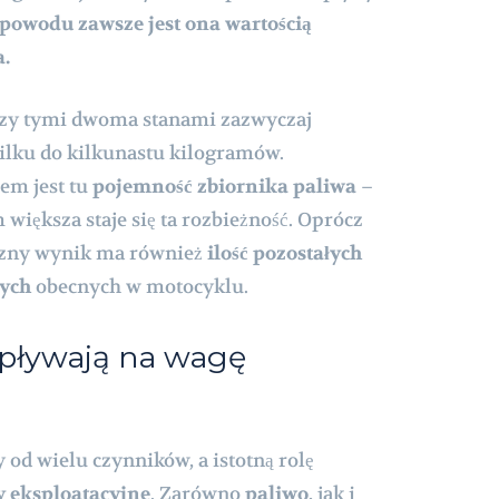
 powodu zawsze jest ona wartością
a.
zy tymi dwoma stanami zazwyczaj
kilku do kilkunastu kilogramów.
em jest tu
pojemność zbiornika paliwa
–
 większa staje się ta rozbieżność. Oprócz
eczny wynik ma również
ilość pozostałych
nych
obecnych w motocyklu.
wpływają na wagę
od wielu czynników, a istotną rolę
y eksploatacyjne
. Zarówno
paliwo
, jak i