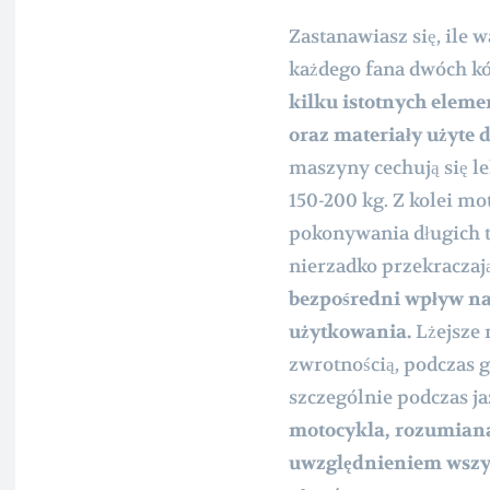
Zastanawiasz się, ile 
każdego fana dwóch kó
kilku istotnych eleme
oraz materiały użyte d
maszyny cechują się le
150-200 kg. Z kolei mo
pokonywania długich tr
nierzadko przekraczaj
bezpośredni wpływ na 
użytkowania.
Lżejsze 
zwrotnością, podczas gd
szczególnie podczas j
motocykla, rozumiana
uwzględnieniem wszys