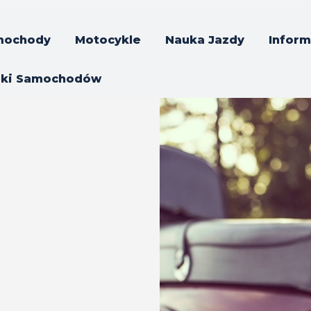
mochody
Motocykle
Nauka Jazdy
Inform
rki Samochodów