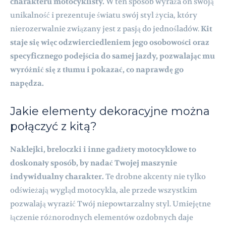
charakteru motocyklisty.
W ten sposób wyraża on swoją
unikalność i prezentuje światu swój styl życia, który
nierozerwalnie związany jest z pasją do jednośladów.
Kit
staje się więc odzwierciedleniem jego osobowości oraz
specyficznego podejścia do samej jazdy, pozwalając mu
wyróżnić się z tłumu i pokazać, co naprawdę go
napędza.
Jakie elementy dekoracyjne można
połączyć z kitą?
Naklejki, breloczki i inne gadżety motocyklowe to
doskonały sposób, by nadać Twojej maszynie
indywidualny charakter.
Te drobne akcenty nie tylko
odświeżają wygląd motocykla, ale przede wszystkim
pozwalają wyrazić Twój niepowtarzalny styl. Umiejętne
łączenie różnorodnych elementów ozdobnych daje