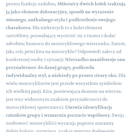
prostu funkcję ozdobną.
Miłośnicy dwóch kółek traktują
ją jako element dekoracyjny, sposób na wyrażenie
własnego, unikalnego stylu i podkreślenie swojego
charakteru.
Dla niektórych to z kolei element
żartobliwy, pozwalający wyróżnić się z tłumu i dodać
odrobinę humoru do motocyklowego wizerunku. Zatem,
jaką rolę pełni kita na motocyklu? Odpowiedź zależy od
konkretnej osoby i sytuacji.
Nierzadko manifestuje ona
przynależność do danej grupy, podkreśla
indywidualny styl, a niekiedy po prostu cieszy oko.
Dla
wielu motocyklistów jest przede wszystkim symbolem
ich wielkiej pasji. Kita, powiewająca dumnie na wietrze,
jest więc widocznym znakiem przynależności do
motocyklowej społeczności.
Ułatwia identyfikację
członków grupy i wzmacnia poczucie wspólnoty.
Swoją
osobowość motocykliści wyrażają poprzez staranny
dobór koloru, rozmiaru, a także poprzez dodawanie