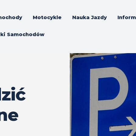
mochody
Motocykle
Nauka Jazdy
Inform
rki Samochodów
zić
ne