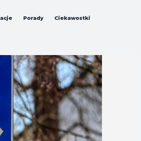
acje
Porady
Ciekawostki