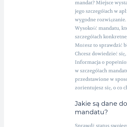
mandat? Miejsce wyst
jego szczegółach w apl
wygodne rozwiązanie. 
Wysokość mandatu, któ
szczegółach konkretne
Możesz to sprawdzić b
Chcesz dowiedzieć się,
Informacja o popełni
w szczegółach mandatu 
przedstawione w sposób
zorientujesz się, o co c
Jakie są dane d
mandatu?
Sprawdź status swojeg