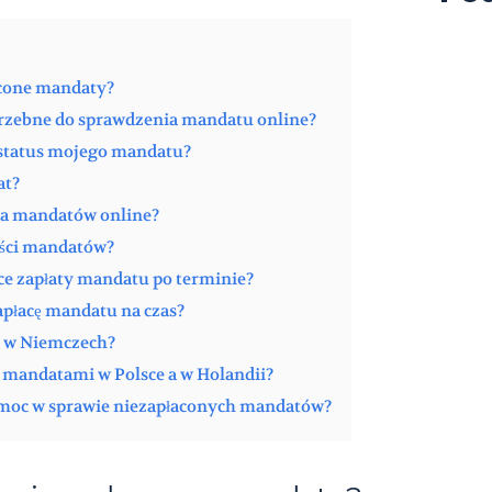
acone mandaty?
otrzebne do sprawdzenia mandatu online?
 status mojego mandatu?
at?
nia mandatów online?
ości mandatów?
ące zapłaty mandatu po terminie?
 zapłacę mandatu na czas?
y w Niemczech?
y mandatami w Polsce a w Holandii?
omoc w sprawie niezapłaconych mandatów?